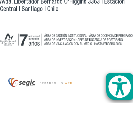
Avda. Libertador Bernardo O'Higgins 3363 | Estación
Central | Santiago | Chile
CNA 7 años.svg